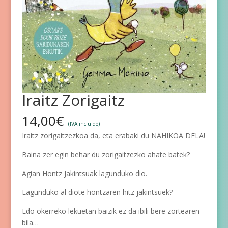
Iraitz Zorigaitz
14,00
€
(IVA incluido)
Iraitz zorigaitzezkoa da, eta erabaki du NAHIKOA DELA!
Baina zer egin behar du zorigaitzezko ahate batek?
Agian Hontz Jakintsuak lagunduko dio.
Lagunduko al diote hontzaren hitz jakintsuek?
Edo okerreko lekuetan baizik ez da ibili bere zortearen
bila…