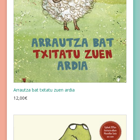
Arrautza bat txitatu zuen ardia
12,00
€