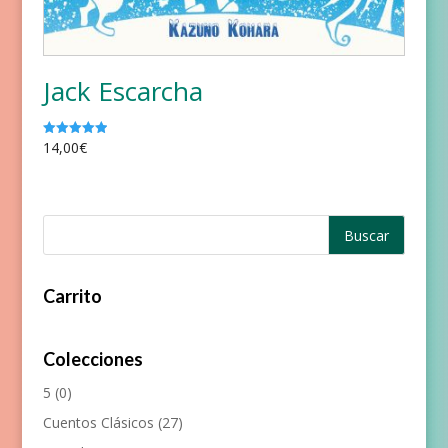
Jack Escarcha
14,00
€
Valorado
con
5.00
de 5
Carrito
Colecciones
5
(0)
Cuentos Clásicos
(27)