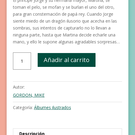
El príncipe Jorge y su hermana mayor, Martina, se
toman el pelo, se mofan y se burlan el uno del otro,
para gran consternación de papá rey. Cuando Jorge
siente miedo de un dragón ilusorio que acecha en las
sombras, sus intentos de capturarlo no lo llevan a
ninguna parte, hasta que Martina decide echarle una
mano, y ello le supone algunas agradables sorpresas…
Jorge
Añadir al carrito
y
el
dragón
cantidad
Autor:
GORDON, MIKE
Categoría:
Álbumes ilustrados
Descripción