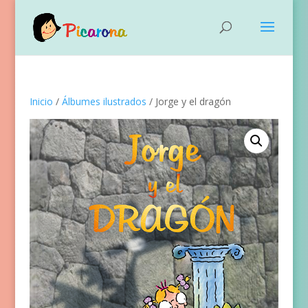
Inicio
/
Álbumes ilustrados
/ Jorge y el dragón