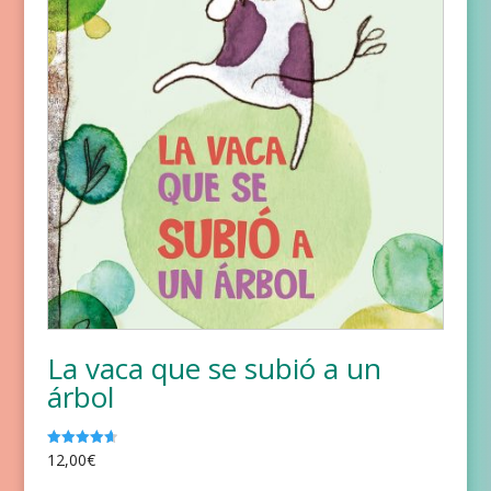
La vaca que se subió a un
árbol
12,00
€
Valorado
con
4.67