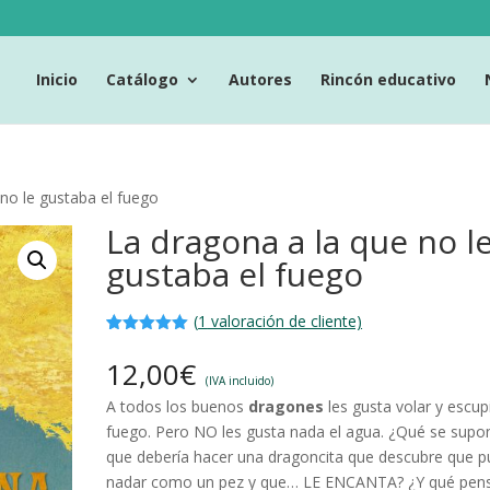
Inicio
Catálogo
Autores
Rincón educativo
no le gustaba el fuego
La dragona a la que no l
gustaba el fuego
(
1
valoración de cliente)
Valorado
1
con
5.00
de
12,00
€
5 en base
(IVA incluido)
a
valoración
A todos los buenos
dragones
les gusta volar y escup
de un
cliente
fuego. Pero NO les gusta nada el agua. ¿Qué se supo
que debería hacer una dragoncita que descubre que 
nadar como un pez y que… LE ENCANTA? ¿Y qué pen