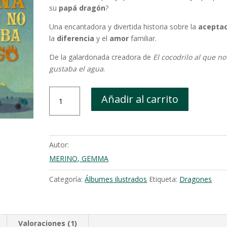
su
papá dragón
?
Una encantadora y divertida historia sobre la
acepta
la
diferencia
y el
amor
familiar.
De la galardonada creadora de
El cocodrilo al que no
gustaba el agua
.
La
Añadir al carrito
dragona
a
la
que
Autor:
no
MERINO, GEMMA
le
gustaba
Categoría:
Álbumes ilustrados
Etiqueta:
Dragones
el
fuego
cantidad
Valoraciones (1)