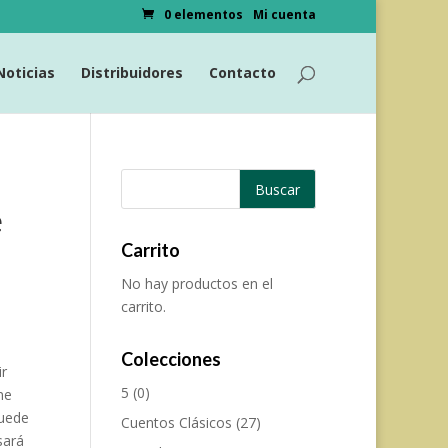
0 elementos
Mi cuenta
Noticias
Distribuidores
Contacto
e
Carrito
No hay productos en el
carrito.
Colecciones
ir
5
(0)
ne
puede
Cuentos Clásicos
(27)
sará