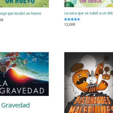
La vaca que se subió a un árb
veja que incubó un huevo
0
€
12,00
€
Valorado
con
4.67
de 5
 Gravedad