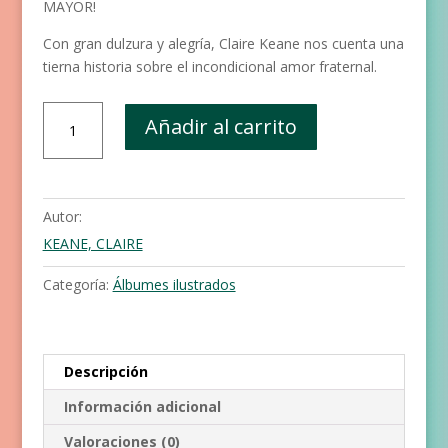
MAYOR!
Con gran dulzura y alegría, Claire Keane nos cuenta una
tierna historia sobre el incondicional amor fraternal.
La
Añadir al carrito
pequeña
niña
grande
cantidad
Autor:
KEANE, CLAIRE
Categoría:
Álbumes ilustrados
Descripción
Información adicional
Valoraciones (0)