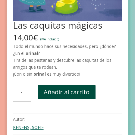
Las caquitas mágicas
14,00
€
(IVA incluido)
Todo el mundo hace sus necesidades, pero ¿dónde?
¿En el
orinal
?
Tira de las pestañas y descubre las caquitas de los
amigos que te rodean.
¡Con o sin
orinal
es muy divertido!
Las
Añadir al carrito
caquitas
mágicas
cantidad
Autor:
KENENS, SOFIE