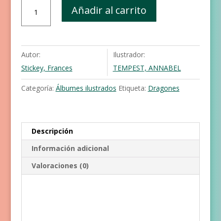
Las
Añadir al carrito
dragonas
de
Daisy
cantidad
Autor:
Ilustrador:
Stickey, Frances
TEMPEST, ANNABEL
Categoría:
Álbumes ilustrados
Etiqueta:
Dragones
Descripción
Información adicional
Valoraciones (0)