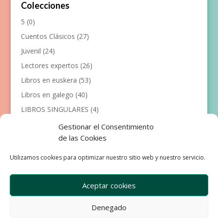
Colecciones
5
(0)
Cuentos Clásicos
(27)
Juvenil
(24)
Lectores expertos
(26)
Libros en euskera
(53)
Libros en galego
(40)
LIBROS SINGULARES
(4)
Llibres en català
(117)
Gestionar el Consentimiento
de las Cookies
Manualidades
(53)
Primeros lectores
(101)
Utilizamos cookies para optimizar nuestro sitio web y nuestro servicio.
Próximas Publicaciones
(12)
Aceptar cookies
Denegado
Empresa
Aviso Legal