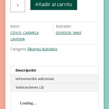
¿Las
Añadir al carrito
princesas
pueden
ser
astronautas?
Autor:
Ilustrador:
cantidad
COYLE, CARMELA
GORDON, MIKE
LAVIGNA
Categoría:
Álbumes ilustrados
Descripción
Información adicional
Valoraciones (2)