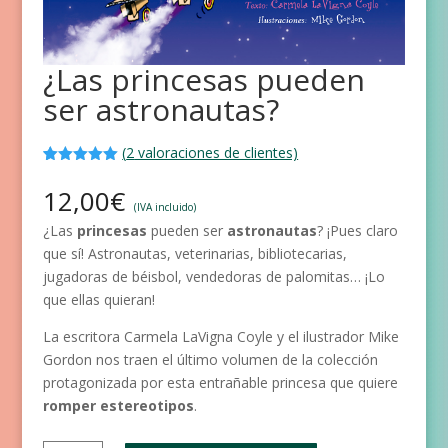
¿Las princesas pueden
ser astronautas?
(
2
valoraciones de clientes)
Valorado
2
con
5.00
de
12,00
€
5 en base
(IVA incluido)
a
¿Las
princesas
pueden ser
astronautas
? ¡Pues claro
valoracione
s de
que sí! Astronautas, veterinarias, bibliotecarias,
clientes
jugadoras de béisbol, vendedoras de palomitas… ¡Lo
que ellas quieran!
La escritora Carmela LaVigna Coyle y el ilustrador Mike
Gordon nos traen el último volumen de la colección
protagonizada por esta entrañable princesa que quiere
romper estereotipos
.