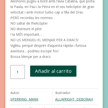
Aleshores pugeu a bord amb l’àvia Catalina, que porta
la Paula, en Pau i la Petra en el seu helicòpter de gran
velocitat i amb motor turbo cap a l’illa del Drac.
PERÒ recordeu les normes:
NO saltar de l’helicòpter
NO distreure el pilot
I la MÉS important…
NO US MENGEU EL MENJAR PER A DRACS!
Vigileu, perquè després d’aquesta ràpida i furiosa
aventura… podríeu escopir foc!
Bossa Menjar per a dracs
No
Añadir al carrito
us
mengeu
el
menjar
Autor:
Ilustrador:
per
SPERRING, MARK
ALLWRIGHT, DEBORAH
a
dracs