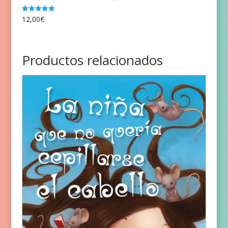
12,00
€
Valorado
con
5.00
de 5
Productos relacionados