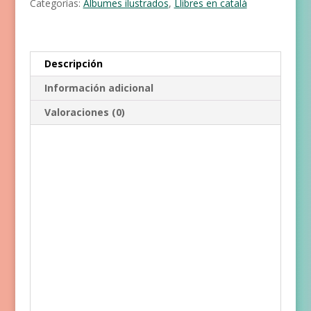
Categorías:
Álbumes ilustrados
,
Llibres en català
cantidad
Descripción
Información adicional
Valoraciones (0)