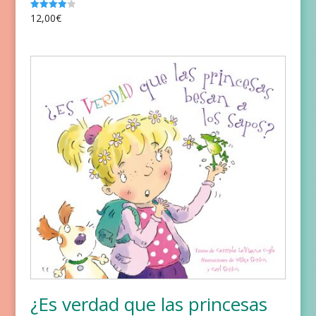
12,00
€
Valorado
con
4.00
de 5
¿Es verdad que las princesas