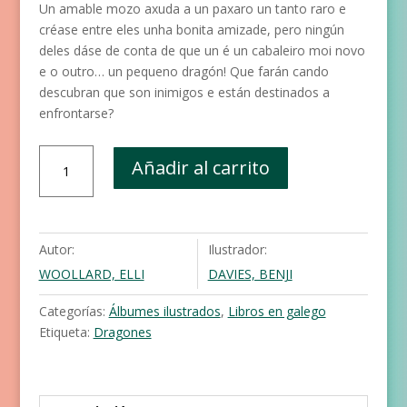
Un amable mozo axuda a un paxaro un tanto raro e
créase entre eles unha bonita amizade, pero ningún
deles dáse de conta de que un é un cabaleiro moi novo
e o outro… un pequeno dragón! Que farán cando
descubran que son inimigos e están destinados a
enfrontarse?
O
Añadir al carrito
dragon
e
o
cabaleiro
Autor:
Ilustrador:
apetitoso
WOOLLARD, ELLI
DAVIES, BENJI
cantidad
Categorías:
Álbumes ilustrados
,
Libros en galego
Etiqueta:
Dragones