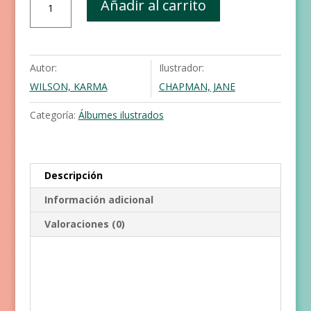
Añadir al carrito
tiene
miedo
cantidad
Autor:
Ilustrador:
WILSON, KARMA
CHAPMAN, JANE
Categoría:
Álbumes ilustrados
Descripción
Información adicional
Valoraciones (0)