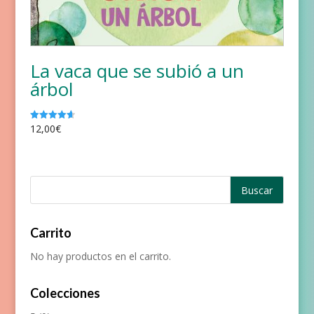
La vaca que se subió a un
árbol
12,00
€
Valorado
con
4.67
de 5
Carrito
No hay productos en el carrito.
Colecciones