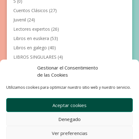
5
(0)
Cuentos Clásicos
(27)
Juvenil
(24)
Lectores expertos
(26)
Libros en euskera
(53)
Libros en galego
(40)
LIBROS SINGULARES
(4)
Llibres en català
(117)
Gestionar el Consentimiento
de las Cookies
Manualidades
(53)
Primeros lectores
(101)
Utilizamos cookies para optimizar nuestro sitio web y nuestro servicio.
Próximas Publicaciones
(12)
Aceptar cookies
Denegado
Empresa
Aviso Legal
Condiciones de Venta
Ver preferencias
Política de privacidad
Política de Cookies