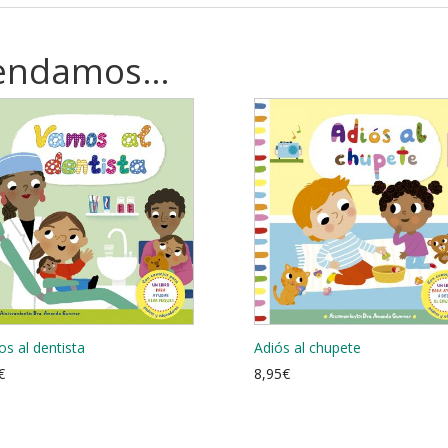
mendamos…
s al dentista
Adiós al chupete
€
8,95
€