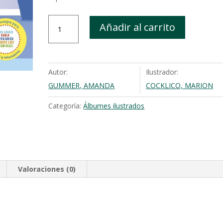
¿Puedes
Añadir al carrito
pedirlo
por
favor?
cantidad
Autor:
Ilustrador:
GUMMER, AMANDA
COCKLICO, MARION
Categoría:
Álbumes ilustrados
Valoraciones (0)