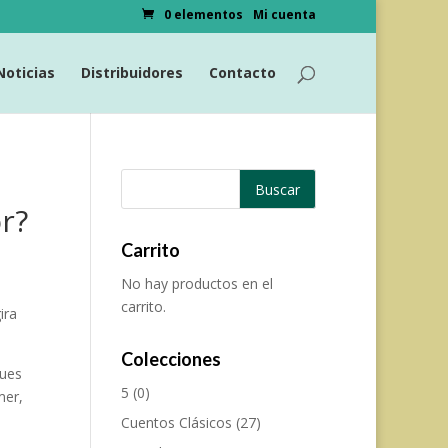
0 elementos
Mi cuenta
Noticias
Distribuidores
Contacto
r?
Carrito
No hay productos en el
carrito.
ira
Colecciones
ques
5
(0)
mer,
Cuentos Clásicos
(27)