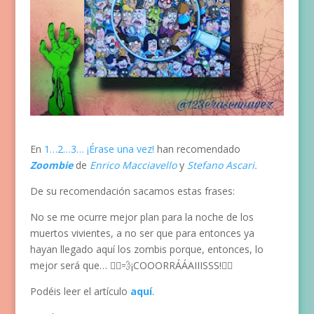
En
1…2…3… ¡Érase una vez!
han recomendado
Zoombie
de
Enrico Macciavello
y
Stefano As
cari.
De su recomendación sacamos estas frases:
No se me ocurre mejor plan para la noche de los
muertos vivientes, a no ser que para entonces ya
hayan llegado aquí los zombis porque, entonces, lo
mejor será que… 🏃‍♀️💨¡COOORRÁÁAIIISSS!🧟‍♀️
Podéis leer el artículo
aquí
.