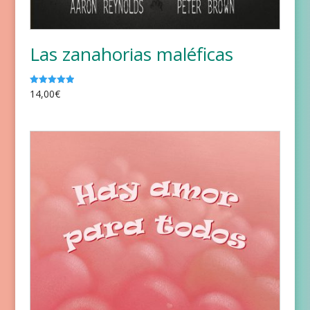
Las zanahorias maléficas
14,00
€
Valorado
con
5.00
de 5