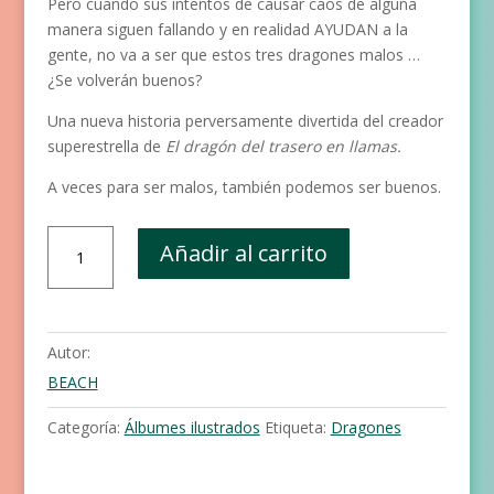
Pero cuando sus intentos de causar caos de alguna
manera siguen fallando y en realidad AYUDAN a la
gente, no va a ser que estos tres dragones malos …
¿Se volverán buenos?
Una nueva historia perversamente divertida del creador
superestrella de
El dragón del trasero en llamas.
A veces para ser malos, también podemos ser buenos.
El
Añadir al carrito
club
de
los
Dragones
Autor:
Malos
BEACH
cantidad
Categoría:
Álbumes ilustrados
Etiqueta:
Dragones