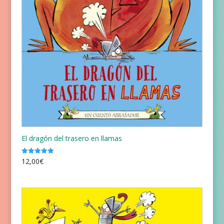
El dragón del trasero en llamas
12,00
€
Valorado
con
5.00
de 5