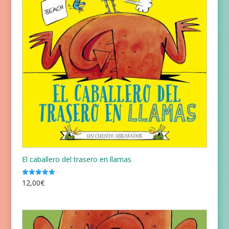
El caballero del trasero en llamas
12,00
€
Valorado
con
5.00
de 5