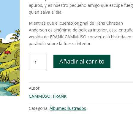
apuros, y es nuestro pequeño amigo que escupe fue
quien salva el día.
Mientras que el cuento original de Hans Christian
Andersen es sinónimo de belleza interior, esta entrañ
versión de FRANK CAMMUSO convierte la historia en
parábola sobre la fuerza interior.
El
Añadir al carrito
patito
Escupe-
Fuego
cantidad
Autor:
CAMMUSO, FRANK
Categoría:
Álbumes ilustrados