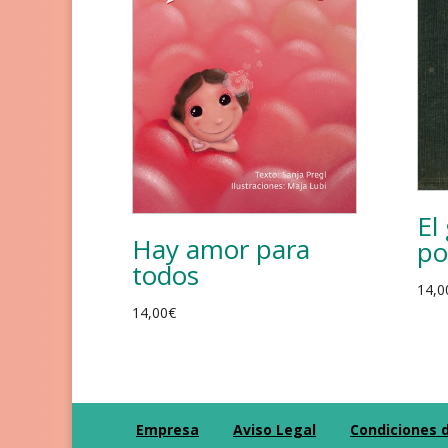
El
Hay amor para
po
todos
14,0
14,00
€
Empresa
Aviso Legal
Condiciones 