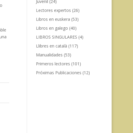
Juvenil
(24)
go
Lectores expertos
(26)
Libros en euskera
(53)
Libros en galego
(40)
able
 una
LIBROS SINGULARES
(4)
Llibres en català
(117)
Manualidades
(53)
Primeros lectores
(101)
Próximas Publicaciones
(12)