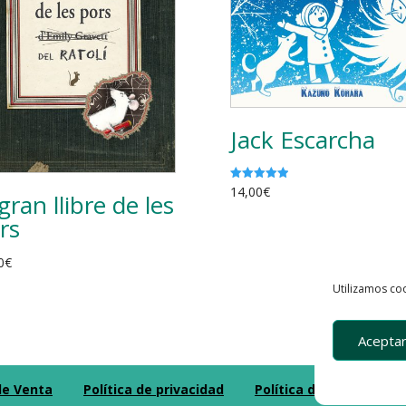
Jack Escarcha
14,00
€
Valorado
 gran llibre de les
con
5.00
rs
de 5
0
€
Utilizamos coo
Aceptar
de Venta
Política de privacidad
Política de Cookies