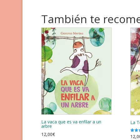
También te reco
La vaca que es va enfilar a un
La T
arbre
12,00
€
12,0
Valor
con