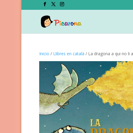
Inicio
/
Llibres en català
/ La dragona a qui no li 