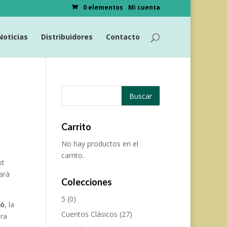
0 elementos
Mi cuenta
Noticias
Distribuidores
Contacto
Carrito
No hay productos en el
carrito.
ot
arà
Colecciones
5
(0)
ió
, la
Cuentos Clásicos
(27)
ora