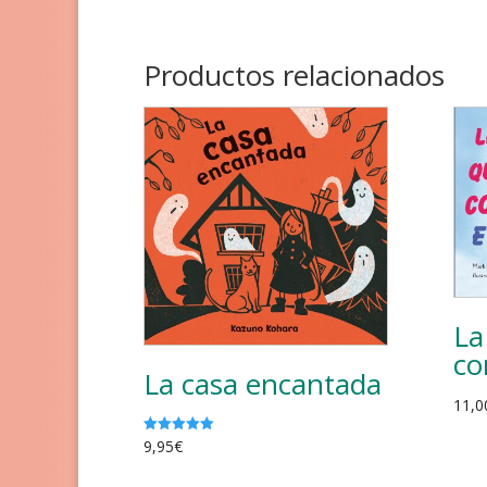
5.00
de 5
Productos relacionados
La
co
La casa encantada
11,0
9,95
€
Valorado
con
5.00
de 5