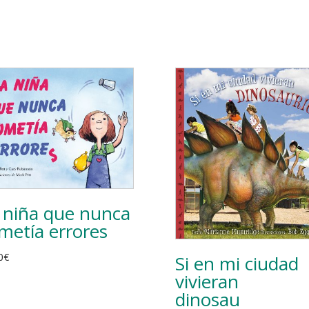
 niña que nunca
metía errores
0
€
Si en mi ciudad
vivieran
dinosaurios