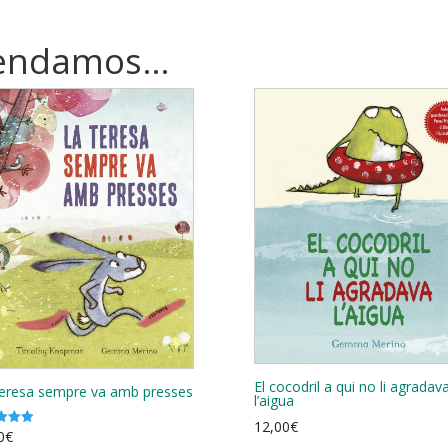
mendamos…
El cocodril a qui no li agradav
eresa sempre va amb presses
l’aigua
12,00
€
0
€
ado