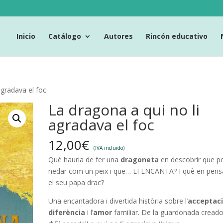
Inicio
Catálogo
Autores
Rincón educativo
agradava el foc
La dragona a qui no li
agradava el foc
12,00
€
(IVA incluido)
Què hauria de fer una
dragoneta
en descobrir que p
nedar com un peix i que… LI ENCANTA? I què en pens
el seu papa drac?
Una encantadora i divertida història sobre l’
acceptac
diferència
i l’
amor
familiar. De la guardonada cread