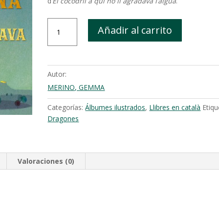
d‘
El cocodril a qui no li agradava l’aigua
.
La
Añadir al carrito
dragona
a
qui
no
Autor:
li
MERINO, GEMMA
agradava
el
Categorías:
Álbumes ilustrados
,
Llibres en català
Etiqu
foc
Dragones
cantidad
Valoraciones (0)