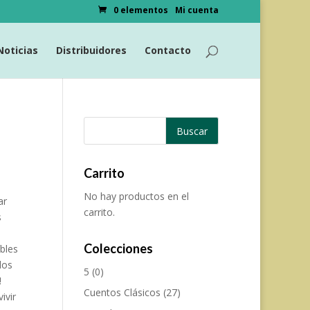
0 elementos
Mi cuenta
Noticias
Distribuidores
Contacto
Carrito
No hay productos en el
ar
carrito.
s
Colecciones
íbles
los
5
(0)
!
Cuentos Clásicos
(27)
ivir