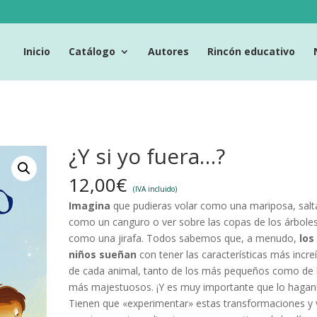
Inicio
Catálogo
Autores
Rincón educativo
¿Y si yo fuera…?
12,00
€
(IVA incluido)
Imagina
que pudieras volar como una mariposa, salt
como un canguro o ver sobre las copas de los árbole
como una jirafa. Todos sabemos que, a menudo,
los
niños sueñan
con tener las características más incre
de cada animal, tanto de los más pequeños como de 
más majestuosos. ¡Y es muy importante que lo hagan
Tienen que «experimentar» estas transformaciones y v