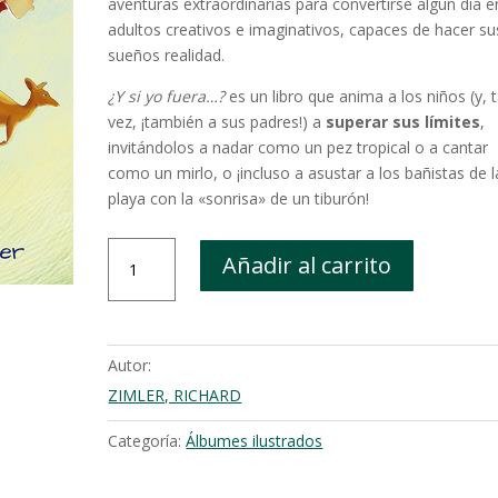
aventuras extraordinarias para convertirse algún día e
adultos creativos e imaginativos, capaces de hacer su
sueños realidad.
¿Y si yo fuera…?
es un libro que anima a los niños (y, t
vez, ¡también a sus padres!) a
superar sus límites
,
invitándolos a nadar como un pez tropical o a cantar
como un mirlo, o ¡incluso a asustar a los bañistas de l
playa con la «sonrisa» de un tiburón!
¿Y
Añadir al carrito
si
yo
fuera...?
cantidad
Autor:
ZIMLER, RICHARD
Categoría:
Álbumes ilustrados