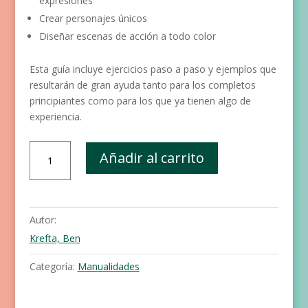
expresiones
Crear personajes únicos
Diseñar escenas de acción a todo color
Esta guía incluye ejercicios paso a paso y ejemplos que
resultarán de gran ayuda tanto para los completos
principiantes como para los que ya tienen algo de
experiencia.
La
Añadir al carrito
guía
del
artista
para
Autor:
dibujar
Krefta, Ben
manga
cantidad
Categoría:
Manualidades