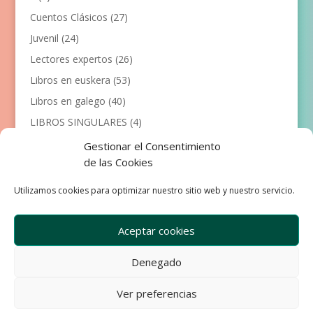
Cuentos Clásicos
(27)
Juvenil
(24)
Lectores expertos
(26)
Libros en euskera
(53)
Libros en galego
(40)
LIBROS SINGULARES
(4)
Llibres en català
(117)
Gestionar el Consentimiento
de las Cookies
Manualidades
(53)
Primeros lectores
(101)
Utilizamos cookies para optimizar nuestro sitio web y nuestro servicio.
Próximas Publicaciones
(12)
Aceptar cookies
Denegado
Empresa
Aviso Legal
Condiciones de Venta
Ver preferencias
Política de privacidad
Política de Cookies